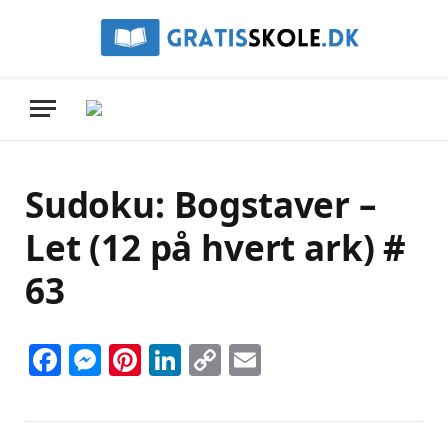
Sudoku: Bogstaver –
Let (12 på hvert ark) #
63
Facebook
Messenger
Pinterest
LinkedIn
Copy
Email
Link