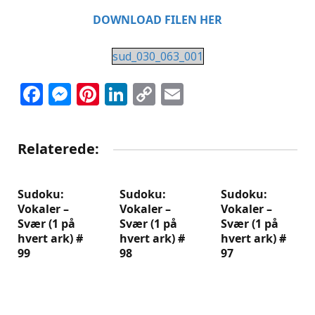
DOWNLOAD FILEN HER
sud_030_063_001
Facebook
Messenger
Pinterest
LinkedIn
Copy
Email
Link
Relaterede:
Sudoku:
Sudoku:
Sudoku:
Vokaler –
Vokaler –
Vokaler –
Svær (1 på
Svær (1 på
Svær (1 på
hvert ark) #
hvert ark) #
hvert ark) #
99
98
97