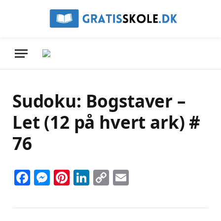
Sudoku: Bogstaver –
Let (12 på hvert ark) #
76
Facebook
Messenger
Pinterest
LinkedIn
Copy
Email
Link