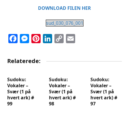
DOWNLOAD FILEN HER
sud_030_076_001
Facebook
Messenger
Pinterest
LinkedIn
Copy
Email
Link
Relaterede:
Sudoku:
Sudoku:
Sudoku:
Vokaler –
Vokaler –
Vokaler –
Svær (1 på
Svær (1 på
Svær (1 på
hvert ark) #
hvert ark) #
hvert ark) #
99
98
97