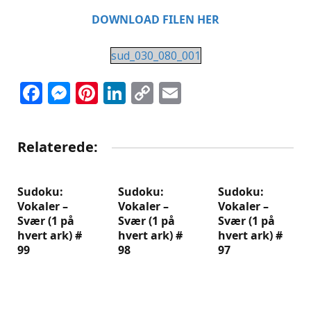
DOWNLOAD FILEN HER
sud_030_080_001
Facebook
Messenger
Pinterest
LinkedIn
Copy
Email
Link
Relaterede:
Sudoku:
Sudoku:
Sudoku:
Vokaler –
Vokaler –
Vokaler –
Svær (1 på
Svær (1 på
Svær (1 på
hvert ark) #
hvert ark) #
hvert ark) #
99
98
97