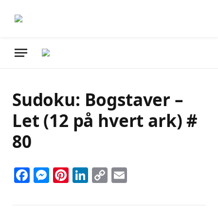
Sudoku: Bogstaver –
Let (12 på hvert ark) #
80
Facebook
Messenger
Pinterest
LinkedIn
Copy
Email
Link