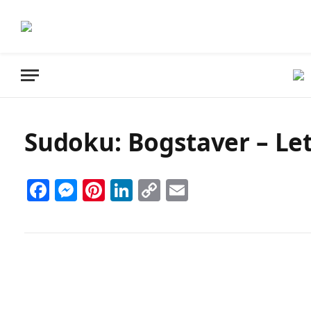
Sudoku: Bogstaver – Let 
Facebook
Messenger
Pinterest
LinkedIn
Copy
Email
Link