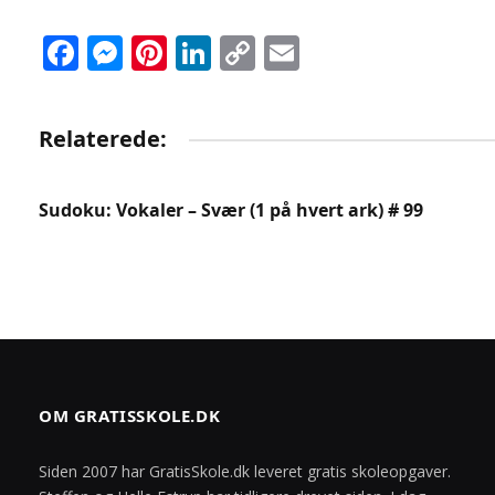
Facebook
Messenger
Pinterest
LinkedIn
Copy
Email
Link
Relaterede:
Sudoku: Vokaler – Svær (1 på hvert ark) # 99
OM GRATISSKOLE.DK
Siden 2007 har GratisSkole.dk leveret gratis skoleopgaver.