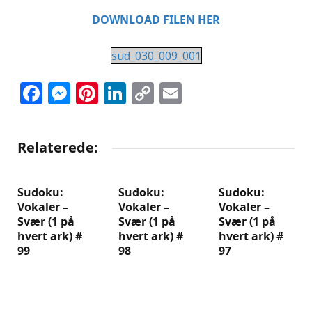
DOWNLOAD FILEN HER
sud_030_009_001
Facebook
Messenger
Pinterest
LinkedIn
Copy
Email
Link
Relaterede:
Sudoku:
Sudoku:
Sudoku:
Vokaler –
Vokaler –
Vokaler –
Svær (1 på
Svær (1 på
Svær (1 på
hvert ark) #
hvert ark) #
hvert ark) #
99
98
97