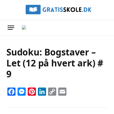
Sudoku: Bogstaver –
Let (12 på hvert ark) #
9
Facebook
Messenger
Pinterest
LinkedIn
Copy
Email
Link