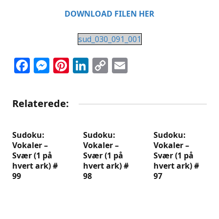
DOWNLOAD FILEN HER
sud_030_091_001
Facebook
Messenger
Pinterest
LinkedIn
Copy
Email
Link
Relaterede:
Sudoku:
Sudoku:
Sudoku:
Vokaler –
Vokaler –
Vokaler –
Svær (1 på
Svær (1 på
Svær (1 på
hvert ark) #
hvert ark) #
hvert ark) #
99
98
97