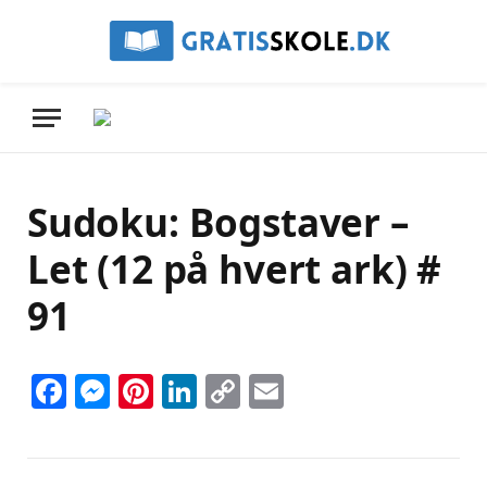
Sudoku: Bogstaver –
Let (12 på hvert ark) #
91
Facebook
Messenger
Pinterest
LinkedIn
Copy
Email
Link