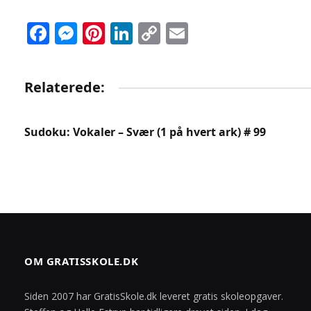
Facebook
Messenger
Pinterest
LinkedIn
Copy
Email
Link
Relaterede:
Sudoku: Vokaler – Svær (1 på hvert ark) # 99
OM GRATISSKOLE.DK
Siden 2007 har GratisSkole.dk leveret gratis skoleopgaver.