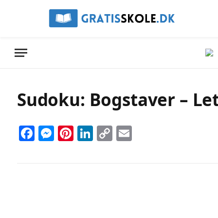
Sudoku: Bogstaver – Let 
Facebook
Messenger
Pinterest
LinkedIn
Copy
Email
Link