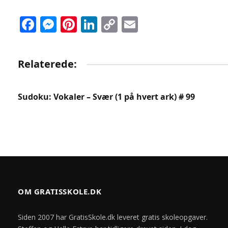
Facebook
Messenger
Pinterest
LinkedIn
Copy
Email
Link
Relaterede:
Sudoku: Vokaler – Svær (1 på hvert ark) # 99
OM GRATISSKOLE.DK
Siden 2007 har GratisSkole.dk leveret gratis skoleopgaver.