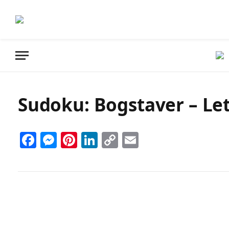
Sudoku: Bogstaver – Let 
Facebook
Messenger
Pinterest
LinkedIn
Copy
Email
Link