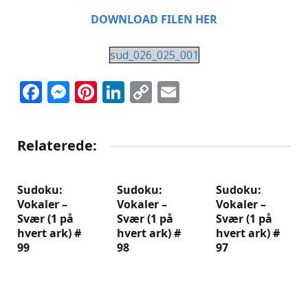
DOWNLOAD FILEN HER
sud_026_025_001
Facebook
Messenger
Pinterest
LinkedIn
Copy
Email
Link
Relaterede:
Sudoku:
Sudoku:
Sudoku:
Vokaler –
Vokaler –
Vokaler –
Svær (1 på
Svær (1 på
Svær (1 på
hvert ark) #
hvert ark) #
hvert ark) #
99
98
97