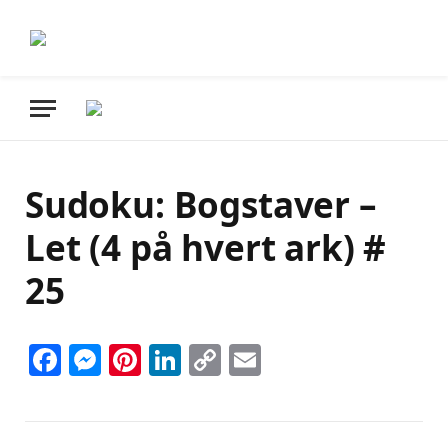
Sudoku: Bogstaver –
Let (4 på hvert ark) #
25
Facebook
Messenger
Pinterest
LinkedIn
Copy
Email
Link