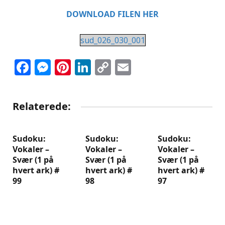
DOWNLOAD FILEN HER
sud_026_030_001
Facebook
Messenger
Pinterest
LinkedIn
Copy
Email
Link
Relaterede:
Sudoku:
Sudoku:
Sudoku:
Vokaler –
Vokaler –
Vokaler –
Svær (1 på
Svær (1 på
Svær (1 på
hvert ark) #
hvert ark) #
hvert ark) #
99
98
97