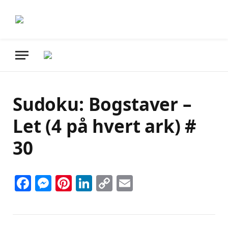
Sudoku: Bogstaver –
Let (4 på hvert ark) #
30
Facebook
Messenger
Pinterest
LinkedIn
Copy
Email
Link