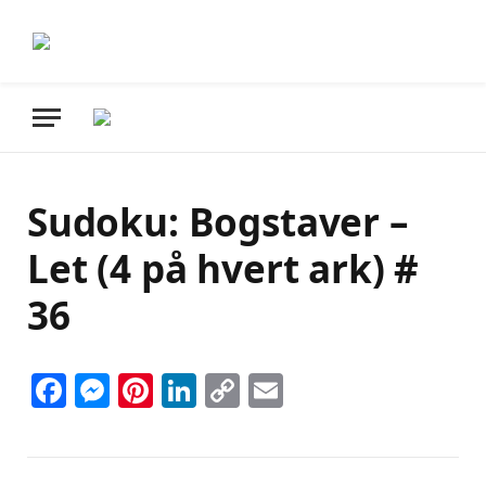
Sudoku: Bogstaver –
Let (4 på hvert ark) #
36
Facebook
Messenger
Pinterest
LinkedIn
Copy
Email
Link