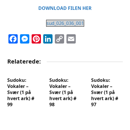
DOWNLOAD FILEN HER
sud_026_036_001
Facebook
Messenger
Pinterest
LinkedIn
Copy
Email
Link
Relaterede:
Sudoku:
Sudoku:
Sudoku:
Vokaler –
Vokaler –
Vokaler –
Svær (1 på
Svær (1 på
Svær (1 på
hvert ark) #
hvert ark) #
hvert ark) #
99
98
97