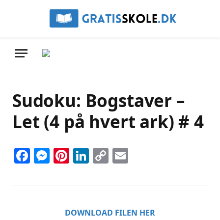
Sudoku: Bogstaver –
Let (4 på hvert ark) # 4
Facebook
Messenger
Pinterest
LinkedIn
Copy
Email
Link
DOWNLOAD FILEN HER