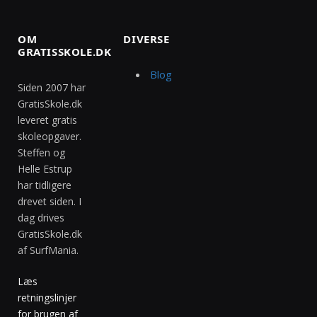
OM
DIVERSE
GRATISSKOLE.DK
Blog
Siden 2007 har
GratisSkole.dk
leveret gratis
skoleopgaver.
Steffen og
Helle Estrup
har tidligere
drevet siden. I
dag drives
GratisSkole.dk
af SurfMania.
Læs
retningslinjer
for brugen af