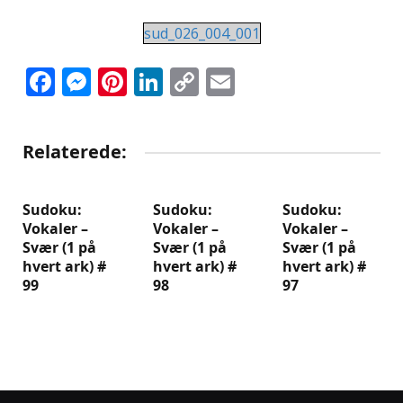
sud_026_004_001
Facebook
Messenger
Pinterest
LinkedIn
Copy
Email
Link
Relaterede:
Sudoku:
Sudoku:
Sudoku:
Vokaler –
Vokaler –
Vokaler –
Svær (1 på
Svær (1 på
Svær (1 på
hvert ark) #
hvert ark) #
hvert ark) #
99
98
97