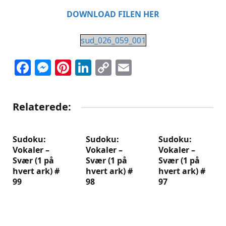
DOWNLOAD FILEN HER
sud_026_059_001
Facebook
Messenger
Pinterest
LinkedIn
Copy
Email
Link
Relaterede:
Sudoku:
Sudoku:
Sudoku:
Vokaler –
Vokaler –
Vokaler –
Svær (1 på
Svær (1 på
Svær (1 på
hvert ark) #
hvert ark) #
hvert ark) #
99
98
97