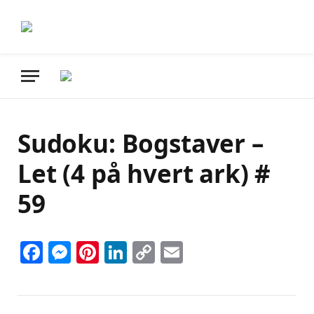
Sudoku: Bogstaver –
Let (4 på hvert ark) #
59
Facebook
Messenger
Pinterest
LinkedIn
Copy
Email
Link