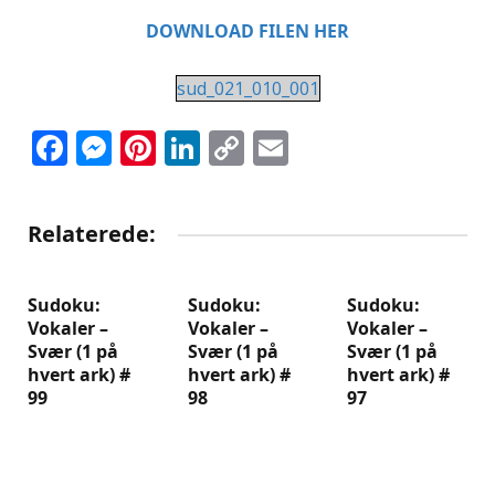
DOWNLOAD FILEN HER
sud_021_010_001
Facebook
Messenger
Pinterest
LinkedIn
Copy
Email
Link
Relaterede:
Sudoku:
Sudoku:
Sudoku:
Vokaler –
Vokaler –
Vokaler –
Svær (1 på
Svær (1 på
Svær (1 på
hvert ark) #
hvert ark) #
hvert ark) #
99
98
97