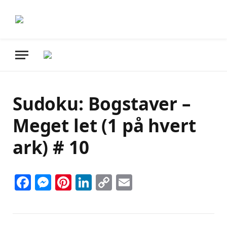
Sudoku: Bogstaver –
Meget let (1 på hvert
ark) # 10
Facebook
Messenger
Pinterest
LinkedIn
Copy
Email
Link