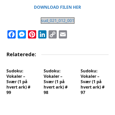
DOWNLOAD FILEN HER
sud_021_012_001
Facebook
Messenger
Pinterest
LinkedIn
Copy
Email
Link
Relaterede:
Sudoku:
Sudoku:
Sudoku:
Vokaler –
Vokaler –
Vokaler –
Svær (1 på
Svær (1 på
Svær (1 på
hvert ark) #
hvert ark) #
hvert ark) #
99
98
97