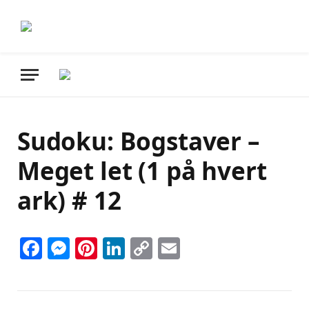
Sudoku: Bogstaver –
Meget let (1 på hvert
ark) # 12
Facebook
Messenger
Pinterest
LinkedIn
Copy
Email
Link