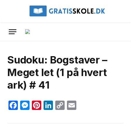
Sudoku: Bogstaver –
Meget let (1 på hvert
ark) # 41
Facebook
Messenger
Pinterest
LinkedIn
Copy
Email
Link