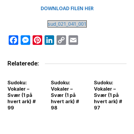
DOWNLOAD FILEN HER
sud_021_041_001
Facebook
Messenger
Pinterest
LinkedIn
Copy
Email
Link
Relaterede:
Sudoku:
Sudoku:
Sudoku:
Vokaler –
Vokaler –
Vokaler –
Svær (1 på
Svær (1 på
Svær (1 på
hvert ark) #
hvert ark) #
hvert ark) #
99
98
97