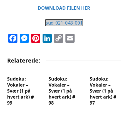
DOWNLOAD FILEN HER
sud_021_043_001
Facebook
Messenger
Pinterest
LinkedIn
Copy
Email
Link
Relaterede:
Sudoku:
Sudoku:
Sudoku:
Vokaler –
Vokaler –
Vokaler –
Svær (1 på
Svær (1 på
Svær (1 på
hvert ark) #
hvert ark) #
hvert ark) #
99
98
97