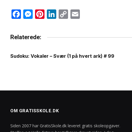
Facebook
Messenger
Pinterest
LinkedIn
Copy
Email
Link
Relaterede:
Sudoku: Vokaler – Svær (1 på hvert ark) # 99
OM GRATISSKOLE.DK
Siden 2007 har GratisSkole.dk leveret gratis skoleopgaver.