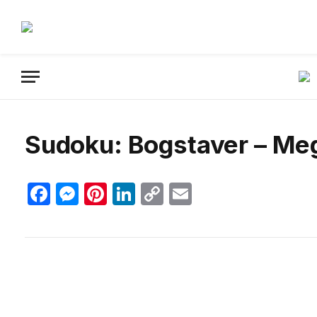
Sudoku: Bogstaver – Mege
Facebook
Messenger
Pinterest
LinkedIn
Copy
Email
Link