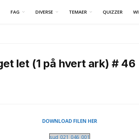
FAG
DIVERSE
TEMAER
QUIZZER
WI
t let (1 på hvert ark) # 46
DOWNLOAD FILEN HER
sud_021_046_001