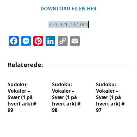
DOWNLOAD FILEN HER
sud_021_047_001
Facebook
Messenger
Pinterest
LinkedIn
Copy
Email
Link
Relaterede:
Sudoku:
Sudoku:
Sudoku:
Vokaler –
Vokaler –
Vokaler –
Svær (1 på
Svær (1 på
Svær (1 på
hvert ark) #
hvert ark) #
hvert ark) #
99
98
97