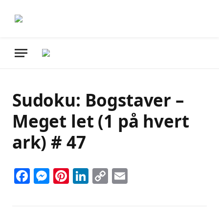
Sudoku: Bogstaver –
Meget let (1 på hvert
ark) # 47
Facebook
Messenger
Pinterest
LinkedIn
Copy
Email
Link