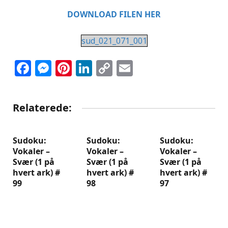
DOWNLOAD FILEN HER
sud_021_071_001
Facebook
Messenger
Pinterest
LinkedIn
Copy
Email
Link
Relaterede:
Sudoku:
Sudoku:
Sudoku:
Vokaler –
Vokaler –
Vokaler –
Svær (1 på
Svær (1 på
Svær (1 på
hvert ark) #
hvert ark) #
hvert ark) #
99
98
97