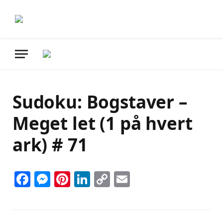
Sudoku: Bogstaver –
Meget let (1 på hvert
ark) # 71
Facebook
Messenger
Pinterest
LinkedIn
Copy
Email
Link