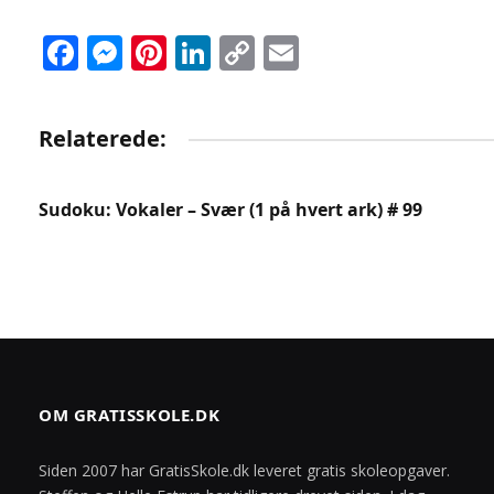
Facebook
Messenger
Pinterest
LinkedIn
Copy
Email
Link
Relaterede:
Sudoku: Vokaler – Svær (1 på hvert ark) # 99
OM GRATISSKOLE.DK
Siden 2007 har GratisSkole.dk leveret gratis skoleopgaver.