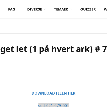
FAG
DIVERSE
TEMAER
QUIZZER
W
et let (1 på hvert ark) # 
DOWNLOAD FILEN HER
sud_021_079_001