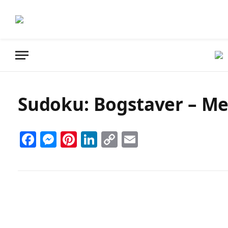
Sudoku: Bogstaver – Meg
Facebook
Messenger
Pinterest
LinkedIn
Copy
Email
Link