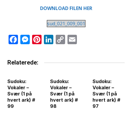
DOWNLOAD FILEN HER
sud_021_009_001
Facebook
Messenger
Pinterest
LinkedIn
Copy
Email
Link
Relaterede:
Sudoku:
Sudoku:
Sudoku:
Vokaler –
Vokaler –
Vokaler –
Svær (1 på
Svær (1 på
Svær (1 på
hvert ark) #
hvert ark) #
hvert ark) #
99
98
97