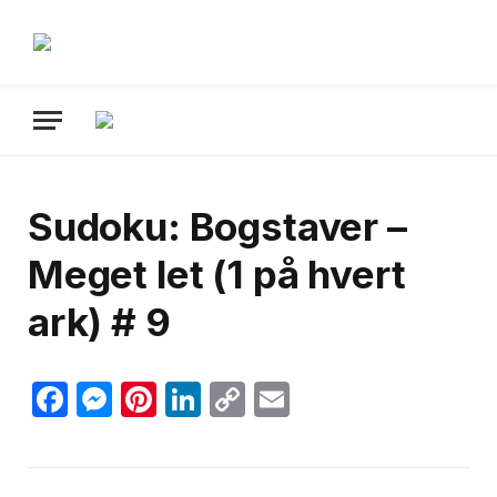
Sudoku: Bogstaver –
Meget let (1 på hvert
ark) # 9
Facebook
Messenger
Pinterest
LinkedIn
Copy
Email
Link