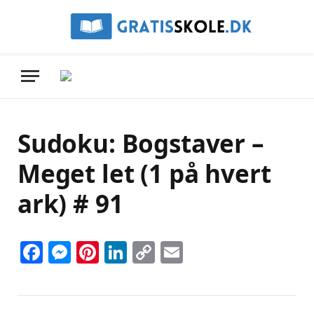
Sudoku: Bogstaver –
Meget let (1 på hvert
ark) # 91
Facebook
Messenger
Pinterest
LinkedIn
Copy
Email
Link