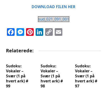
DOWNLOAD FILEN HER
sud_021_091_001
Facebook
Messenger
Pinterest
LinkedIn
Copy
Email
Link
Relaterede:
Sudoku:
Sudoku:
Sudoku:
Vokaler –
Vokaler –
Vokaler –
Svær (1 på
Svær (1 på
Svær (1 på
hvert ark) #
hvert ark) #
hvert ark) #
99
98
97