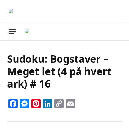
Sudoku: Bogstaver –
Meget let (4 på hvert
ark) # 16
Facebook
Messenger
Pinterest
LinkedIn
Copy
Email
Link