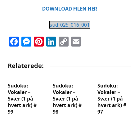
DOWNLOAD FILEN HER
sud_025_016_001
Facebook
Messenger
Pinterest
LinkedIn
Copy
Email
Link
Relaterede:
Sudoku:
Sudoku:
Sudoku:
Vokaler –
Vokaler –
Vokaler –
Svær (1 på
Svær (1 på
Svær (1 på
hvert ark) #
hvert ark) #
hvert ark) #
99
98
97