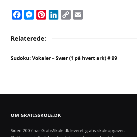
Facebook
Messenger
Pinterest
LinkedIn
Copy
Email
Link
Relaterede:
Sudoku: Vokaler – Svær (1 på hvert ark) # 99
OM GRATISSKOLE.DK
Siden 2007 har GratisSkole.dk leveret gratis skoleopgaver.