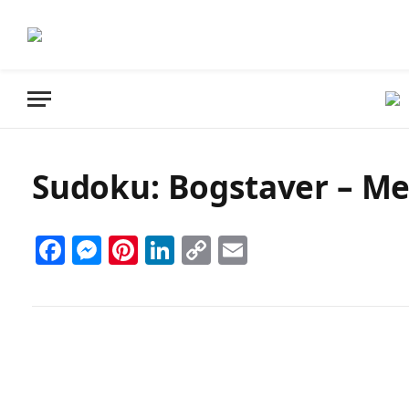
Sudoku: Bogstaver – Meg
Facebook
Messenger
Pinterest
LinkedIn
Copy
Email
Link