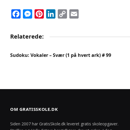
Facebook
Messenger
Pinterest
LinkedIn
Copy
Email
Link
Relaterede:
Sudoku: Vokaler – Svær (1 på hvert ark) # 99
OM GRATISSKOLE.DK
Siden 2007 har GratisSkole.dk leveret gratis skoleopgaver.