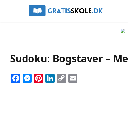
Sudoku: Bogstaver – Meg
Facebook
Messenger
Pinterest
LinkedIn
Copy
Email
Link