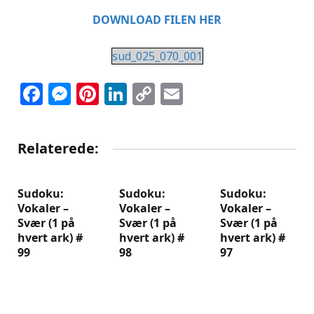
DOWNLOAD FILEN HER
sud_025_070_001
Facebook
Messenger
Pinterest
LinkedIn
Copy
Email
Link
Relaterede:
Sudoku:
Sudoku:
Sudoku:
Vokaler –
Vokaler –
Vokaler –
Svær (1 på
Svær (1 på
Svær (1 på
hvert ark) #
hvert ark) #
hvert ark) #
99
98
97