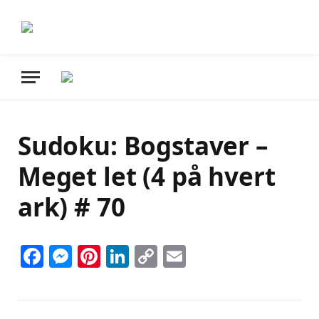
Sudoku: Bogstaver –
Meget let (4 på hvert
ark) # 70
Facebook
Messenger
Pinterest
LinkedIn
Copy
Email
Link