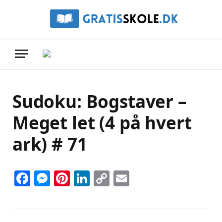
Sudoku: Bogstaver –
Meget let (4 på hvert
ark) # 71
Facebook
Messenger
Pinterest
LinkedIn
Copy
Email
Link