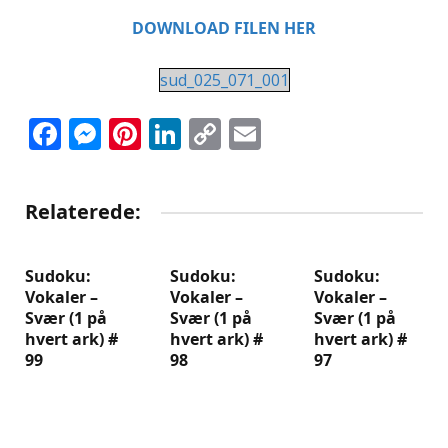
DOWNLOAD FILEN HER
sud_025_071_001
Facebook
Messenger
Pinterest
LinkedIn
Copy
Email
Link
Relaterede:
Sudoku:
Sudoku:
Sudoku:
Vokaler –
Vokaler –
Vokaler –
Svær (1 på
Svær (1 på
Svær (1 på
hvert ark) #
hvert ark) #
hvert ark) #
99
98
97