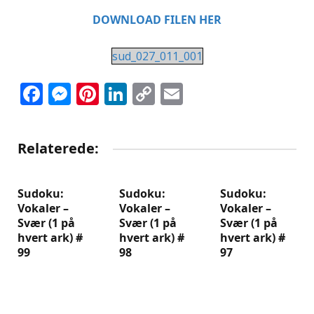
DOWNLOAD FILEN HER
sud_027_011_001
Facebook
Messenger
Pinterest
LinkedIn
Copy
Email
Link
Relaterede:
Sudoku:
Sudoku:
Sudoku:
Vokaler –
Vokaler –
Vokaler –
Svær (1 på
Svær (1 på
Svær (1 på
hvert ark) #
hvert ark) #
hvert ark) #
99
98
97