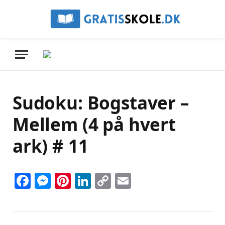
Sudoku: Bogstaver –
Mellem (4 på hvert
ark) # 11
Facebook
Messenger
Pinterest
LinkedIn
Copy
Email
Link