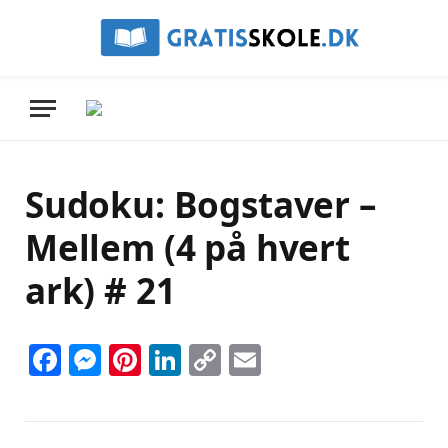
Sudoku: Bogstaver –
Mellem (4 på hvert
ark) # 21
Facebook
Messenger
Pinterest
LinkedIn
Copy
Email
Link