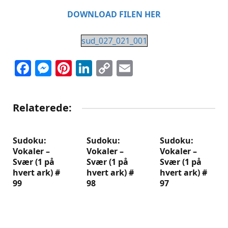
DOWNLOAD FILEN HER
sud_027_021_001
Facebook
Messenger
Pinterest
LinkedIn
Copy
Email
Link
Relaterede:
Sudoku:
Sudoku:
Sudoku:
Vokaler –
Vokaler –
Vokaler –
Svær (1 på
Svær (1 på
Svær (1 på
hvert ark) #
hvert ark) #
hvert ark) #
99
98
97