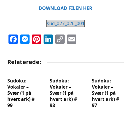
DOWNLOAD FILEN HER
sud_027_026_001
Facebook
Messenger
Pinterest
LinkedIn
Copy
Email
Link
Relaterede:
Sudoku:
Sudoku:
Sudoku:
Vokaler –
Vokaler –
Vokaler –
Svær (1 på
Svær (1 på
Svær (1 på
hvert ark) #
hvert ark) #
hvert ark) #
99
98
97