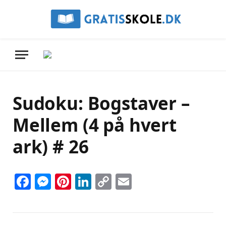
Sudoku: Bogstaver –
Mellem (4 på hvert
ark) # 26
Facebook
Messenger
Pinterest
LinkedIn
Copy
Email
Link