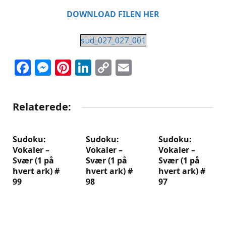
DOWNLOAD FILEN HER
sud_027_027_001
Facebook
Messenger
Pinterest
LinkedIn
Copy
Email
Link
Relaterede:
Sudoku:
Sudoku:
Sudoku:
Vokaler –
Vokaler –
Vokaler –
Svær (1 på
Svær (1 på
Svær (1 på
hvert ark) #
hvert ark) #
hvert ark) #
99
98
97