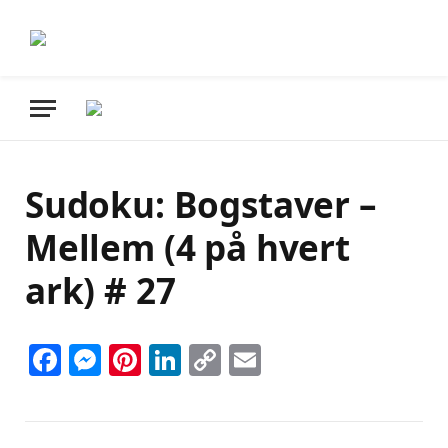
Sudoku: Bogstaver –
Mellem (4 på hvert
ark) # 27
Facebook
Messenger
Pinterest
LinkedIn
Copy
Email
Link