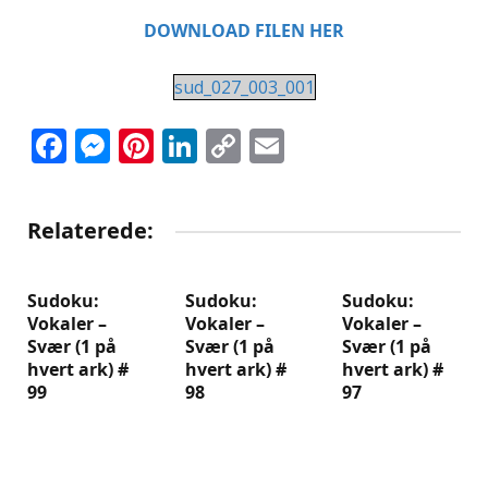
DOWNLOAD FILEN HER
sud_027_003_001
Facebook
Messenger
Pinterest
LinkedIn
Copy
Email
Link
Relaterede:
Sudoku:
Sudoku:
Sudoku:
Vokaler –
Vokaler –
Vokaler –
Svær (1 på
Svær (1 på
Svær (1 på
hvert ark) #
hvert ark) #
hvert ark) #
99
98
97