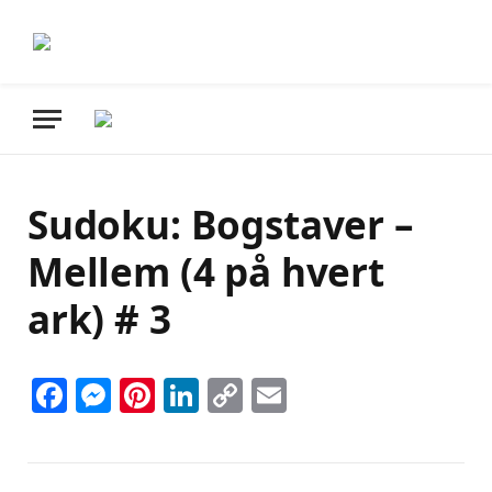
Sudoku: Bogstaver –
Mellem (4 på hvert
ark) # 3
Facebook
Messenger
Pinterest
LinkedIn
Copy
Email
Link