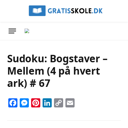
Sudoku: Bogstaver –
Mellem (4 på hvert
ark) # 67
Facebook
Messenger
Pinterest
LinkedIn
Copy
Email
Link