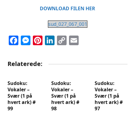
DOWNLOAD FILEN HER
sud_027_067_001
Facebook
Messenger
Pinterest
LinkedIn
Copy
Email
Link
Relaterede:
Sudoku:
Sudoku:
Sudoku:
Vokaler –
Vokaler –
Vokaler –
Svær (1 på
Svær (1 på
Svær (1 på
hvert ark) #
hvert ark) #
hvert ark) #
99
98
97