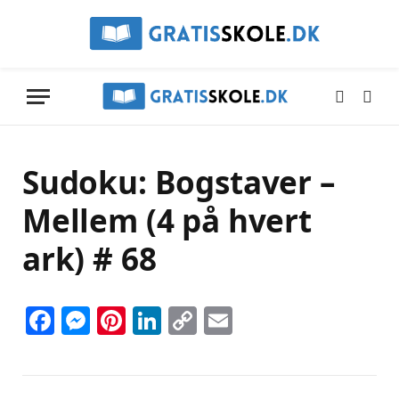
Sudoku: Bogstaver –
Mellem (4 på hvert
ark) # 68
Facebook
Messenger
Pinterest
LinkedIn
Copy
Email
Link