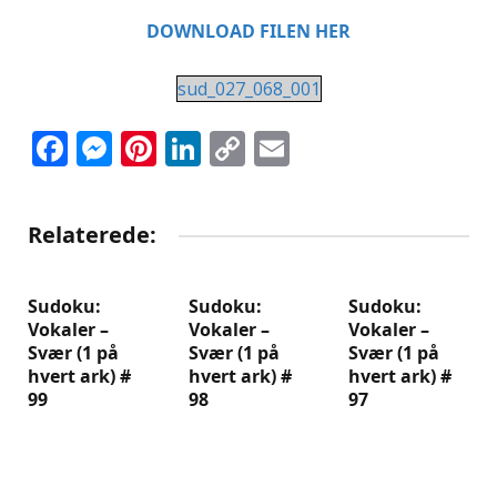
DOWNLOAD FILEN HER
sud_027_068_001
Facebook
Messenger
Pinterest
LinkedIn
Copy
Email
Link
Relaterede:
Sudoku:
Sudoku:
Sudoku:
Vokaler –
Vokaler –
Vokaler –
Svær (1 på
Svær (1 på
Svær (1 på
hvert ark) #
hvert ark) #
hvert ark) #
99
98
97