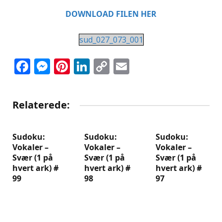
DOWNLOAD FILEN HER
sud_027_073_001
Facebook
Messenger
Pinterest
LinkedIn
Copy
Email
Link
Relaterede:
Sudoku:
Sudoku:
Sudoku:
Vokaler –
Vokaler –
Vokaler –
Svær (1 på
Svær (1 på
Svær (1 på
hvert ark) #
hvert ark) #
hvert ark) #
99
98
97