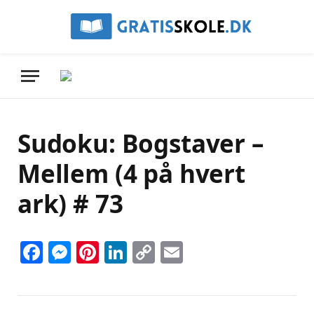
Sudoku: Bogstaver –
Mellem (4 på hvert
ark) # 73
Facebook
Messenger
Pinterest
LinkedIn
Copy
Email
Link