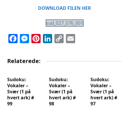
DOWNLOAD FILEN HER
sud_027_076_001
Facebook
Messenger
Pinterest
LinkedIn
Copy
Email
Link
Relaterede:
Sudoku:
Sudoku:
Sudoku:
Vokaler –
Vokaler –
Vokaler –
Svær (1 på
Svær (1 på
Svær (1 på
hvert ark) #
hvert ark) #
hvert ark) #
99
98
97