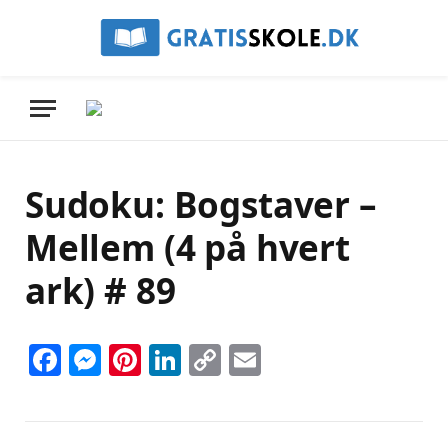
Sudoku: Bogstaver –
Mellem (4 på hvert
ark) # 89
Facebook
Messenger
Pinterest
LinkedIn
Copy
Email
Link