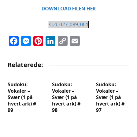
DOWNLOAD FILEN HER
sud_027_089_001
Facebook
Messenger
Pinterest
LinkedIn
Copy
Email
Link
Relaterede:
Sudoku:
Sudoku:
Sudoku:
Vokaler –
Vokaler –
Vokaler –
Svær (1 på
Svær (1 på
Svær (1 på
hvert ark) #
hvert ark) #
hvert ark) #
99
98
97