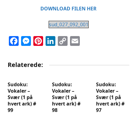
DOWNLOAD FILEN HER
sud_027_092_001
Facebook
Messenger
Pinterest
LinkedIn
Copy
Email
Link
Relaterede:
Sudoku:
Sudoku:
Sudoku:
Vokaler –
Vokaler –
Vokaler –
Svær (1 på
Svær (1 på
Svær (1 på
hvert ark) #
hvert ark) #
hvert ark) #
99
98
97