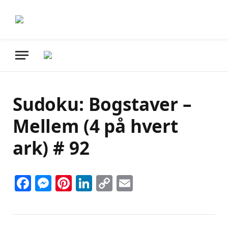
Sudoku: Bogstaver –
Mellem (4 på hvert
ark) # 92
Facebook
Messenger
Pinterest
LinkedIn
Copy
Email
Link