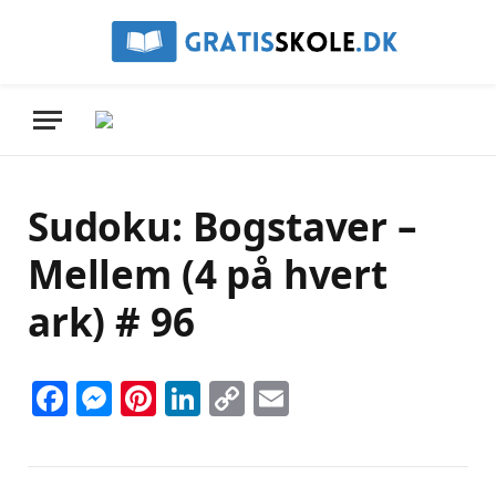
Sudoku: Bogstaver –
Mellem (4 på hvert
ark) # 96
Facebook
Messenger
Pinterest
LinkedIn
Copy
Email
Link