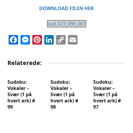
DOWNLOAD FILEN HER
sud_027_096_001
Facebook
Messenger
Pinterest
LinkedIn
Copy
Email
Link
Relaterede:
Sudoku:
Sudoku:
Sudoku:
Vokaler –
Vokaler –
Vokaler –
Svær (1 på
Svær (1 på
Svær (1 på
hvert ark) #
hvert ark) #
hvert ark) #
99
98
97