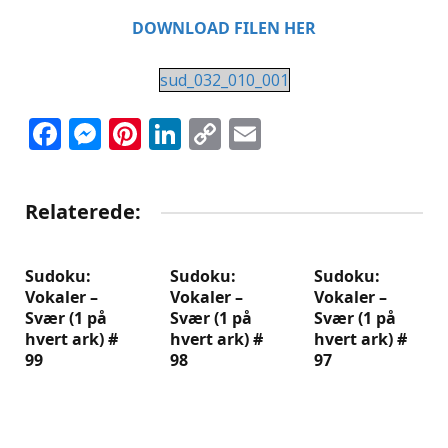
DOWNLOAD FILEN HER
sud_032_010_001
Facebook
Messenger
Pinterest
LinkedIn
Copy
Email
Link
Relaterede:
Sudoku:
Sudoku:
Sudoku:
Vokaler –
Vokaler –
Vokaler –
Svær (1 på
Svær (1 på
Svær (1 på
hvert ark) #
hvert ark) #
hvert ark) #
99
98
97