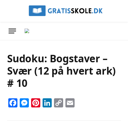
Sudoku: Bogstaver –
Svær (12 på hvert ark)
# 10
Facebook
Messenger
Pinterest
LinkedIn
Copy
Email
Link