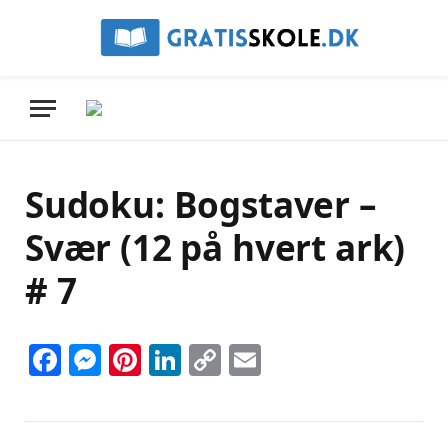
Sudoku: Bogstaver –
Svær (12 på hvert ark)
# 7
Facebook
Messenger
Pinterest
LinkedIn
Copy
Email
Link