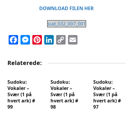
DOWNLOAD FILEN HER
sud_032_007_001
Facebook
Messenger
Pinterest
LinkedIn
Copy
Email
Link
Relaterede:
Sudoku:
Sudoku:
Sudoku:
Vokaler –
Vokaler –
Vokaler –
Svær (1 på
Svær (1 på
Svær (1 på
hvert ark) #
hvert ark) #
hvert ark) #
99
98
97