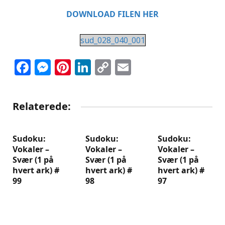
DOWNLOAD FILEN HER
sud_028_040_001
Facebook
Messenger
Pinterest
LinkedIn
Copy
Email
Link
Relaterede:
Sudoku:
Sudoku:
Sudoku:
Vokaler –
Vokaler –
Vokaler –
Svær (1 på
Svær (1 på
Svær (1 på
hvert ark) #
hvert ark) #
hvert ark) #
99
98
97