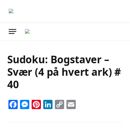
Sudoku: Bogstaver –
Svær (4 på hvert ark) #
40
Facebook
Messenger
Pinterest
LinkedIn
Copy
Email
Link