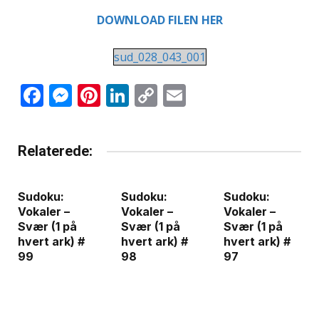
DOWNLOAD FILEN HER
sud_028_043_001
Facebook
Messenger
Pinterest
LinkedIn
Copy
Email
Link
Relaterede:
Sudoku:
Sudoku:
Sudoku:
Vokaler –
Vokaler –
Vokaler –
Svær (1 på
Svær (1 på
Svær (1 på
hvert ark) #
hvert ark) #
hvert ark) #
99
98
97