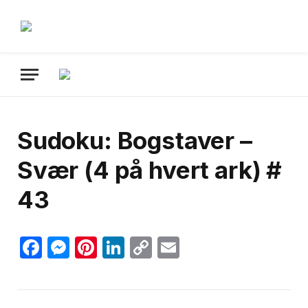
Sudoku: Bogstaver –
Svær (4 på hvert ark) #
43
Facebook
Messenger
Pinterest
LinkedIn
Copy
Email
Link