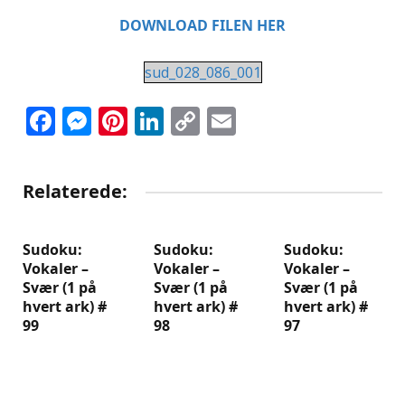
DOWNLOAD FILEN HER
sud_028_086_001
Facebook
Messenger
Pinterest
LinkedIn
Copy
Email
Link
Relaterede:
Sudoku:
Sudoku:
Sudoku:
Vokaler –
Vokaler –
Vokaler –
Svær (1 på
Svær (1 på
Svær (1 på
hvert ark) #
hvert ark) #
hvert ark) #
99
98
97