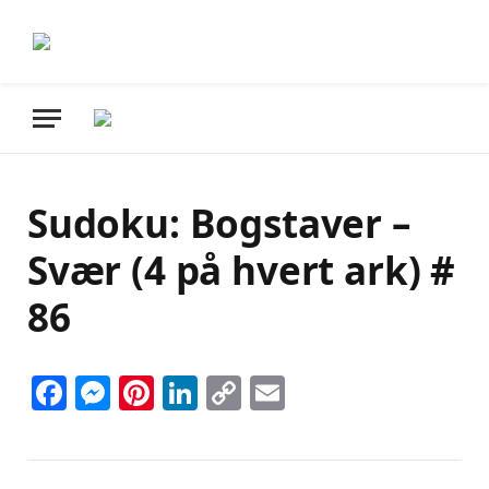
Sudoku: Bogstaver –
Svær (4 på hvert ark) #
86
Facebook
Messenger
Pinterest
LinkedIn
Copy
Email
Link