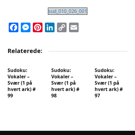
sud_010_026_001
Facebook
Messenger
Pinterest
LinkedIn
Copy
Email
Link
Relaterede:
Sudoku:
Sudoku:
Sudoku:
Vokaler –
Vokaler –
Vokaler –
Svær (1 på
Svær (1 på
Svær (1 på
hvert ark) #
hvert ark) #
hvert ark) #
99
98
97