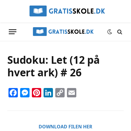
Sudoku: Let (12 på
hvert ark) # 26
Facebook
Messenger
Pinterest
LinkedIn
Copy
Email
Link
DOWNLOAD FILEN HER