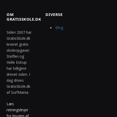
OM
DIVERSE
GRATISSKOLE.DK
Blog
Siden 2007 har
GratisSkole.dk
leveret gratis
skoleopgaver.
Steffen og
Helle Estrup
har tidligere
drevet siden. I
dag drives
GratisSkole.dk
af SurfMania.
Læs
retningslinjer
for brugen af