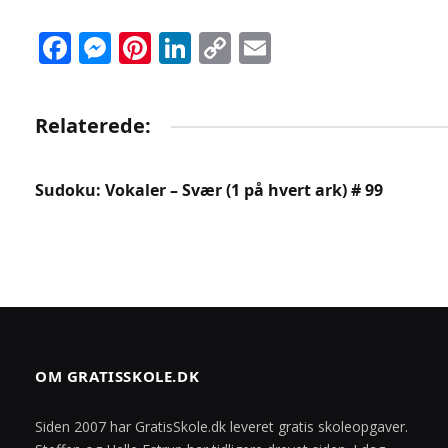
Facebook
Messenger
Pinterest
LinkedIn
Copy
Email
Link
Relaterede:
Sudoku: Vokaler – Svær (1 på hvert ark) # 99
OM GRATISSKOLE.DK
Siden 2007 har GratisSkole.dk leveret gratis skoleopgaver.