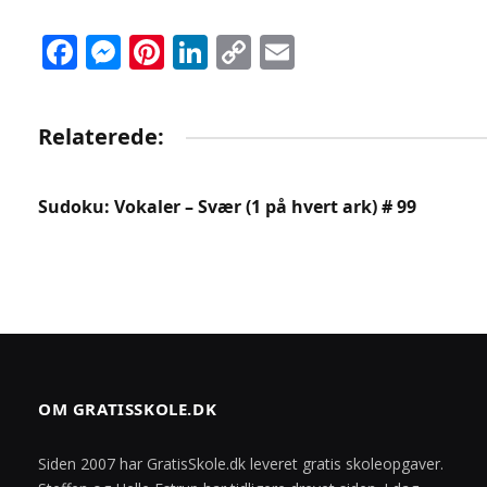
Facebook
Messenger
Pinterest
LinkedIn
Copy
Email
Link
Relaterede:
Sudoku: Vokaler – Svær (1 på hvert ark) # 99
OM GRATISSKOLE.DK
Siden 2007 har GratisSkole.dk leveret gratis skoleopgaver.