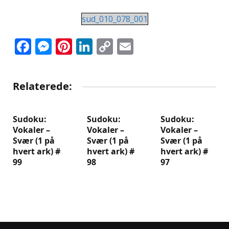
sud_010_078_001
Facebook
Messenger
Pinterest
LinkedIn
Copy
Email
Link
Relaterede:
Sudoku:
Sudoku:
Sudoku:
Vokaler –
Vokaler –
Vokaler –
Svær (1 på
Svær (1 på
Svær (1 på
hvert ark) #
hvert ark) #
hvert ark) #
99
98
97