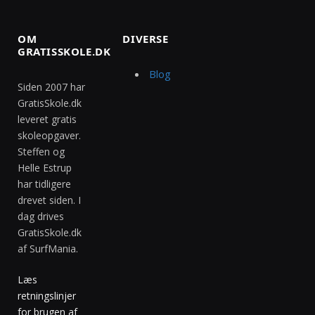
OM
DIVERSE
GRATISSKOLE.DK
Blog
Siden 2007 har
GratisSkole.dk
leveret gratis
skoleopgaver.
Steffen og
Helle Estrup
har tidligere
drevet siden. I
dag drives
GratisSkole.dk
af SurfMania.
Læs
retningslinjer
for brugen af