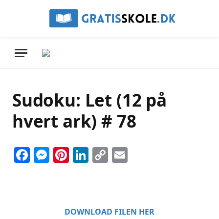
Sudoku: Let (12 på
hvert ark) # 78
Facebook
Messenger
Pinterest
LinkedIn
Copy
Email
Link
DOWNLOAD FILEN HER