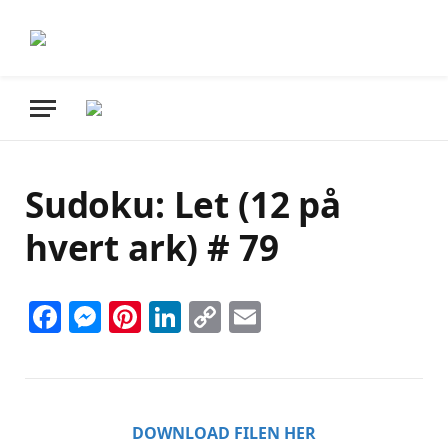
Sudoku: Let (12 på
hvert ark) # 79
Facebook
Messenger
Pinterest
LinkedIn
Copy
Email
Link
DOWNLOAD FILEN HER