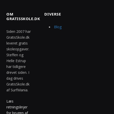
OM
DIVERSE
GRATISSKOLE.DK
Blog
Siden 2007 har
GratisSkole.dk
leveret gratis
skoleopgaver.
Steffen og
Helle Estrup
har tidligere
drevet siden. I
dag drives
GratisSkole.dk
af SurfMania.
Læs
retningslinjer
for brugen af