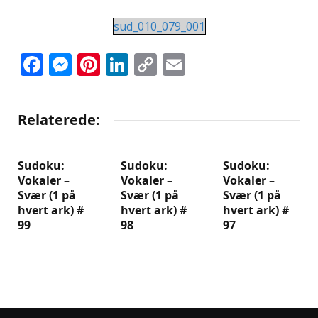
sud_010_079_001
Facebook
Messenger
Pinterest
LinkedIn
Copy
Email
Link
Relaterede:
Sudoku:
Sudoku:
Sudoku:
Vokaler –
Vokaler –
Vokaler –
Svær (1 på
Svær (1 på
Svær (1 på
hvert ark) #
hvert ark) #
hvert ark) #
99
98
97